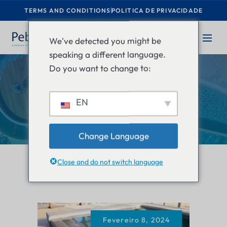
TERMS AND CONDITIONS
POLITICA DE PRIVACIDADE
We've detected you might be
speaking a different language.
Do you want to change to:
Autor:
admin
EN
Home
admin
Change Language
Close and do not switch language
Fevereiro 8, 2024