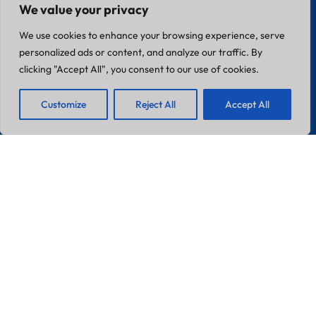
We value your privacy
Zona Industrial Do Chinicato Lote 7A
8600-306 Lagos
We use cookies to enhance your browsing experience, serve
personalized ads or content, and analyze our traffic. By
Portugal
France
clicking "Accept All", you consent to our use of cookies.
1
We are Here!👋
Info@pebble-Pro.com
Customize
Reject All
Accept All
Open
Chat
LINKS
Home
Sobre A Pebble Pro
Pebble-Pro™ Piscinas
Tornar-Se Um Aplicador
Livro Reclamações