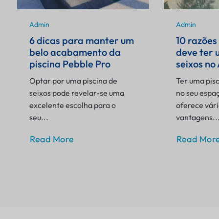
Admin
Admin
6 dicas para manter um
10 razões
belo acabamento da
deve ter 
piscina Pebble Pro
seixos no
Optar por uma piscina de
Ter uma pisc
seixos pode revelar-se uma
no seu espaç
excelente escolha para o
oferece vár
seu...
vantagens..
Read More
Read Mor